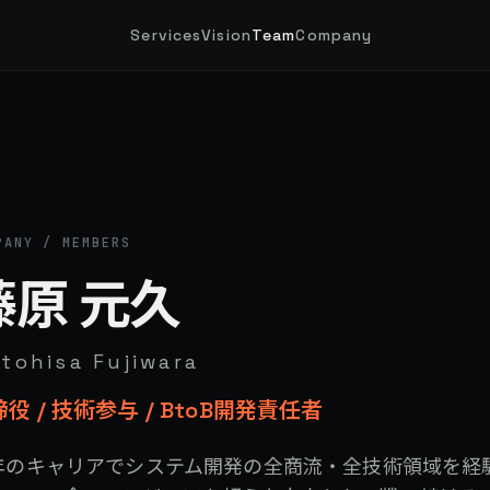
Services
Vision
Team
Company
PANY / MEMBERS
藤原 元久
tohisa Fujiwara
役 / 技術参与 / BtoB開発責任者
0年のキャリアでシステム開発の全商流・全技術領域を経