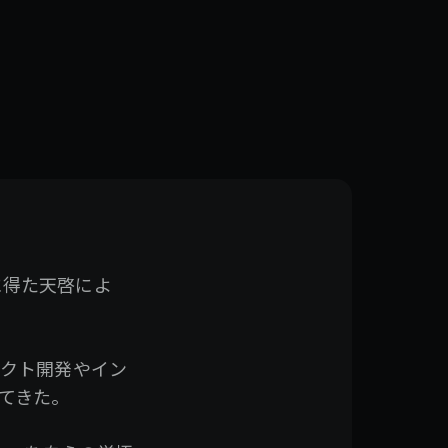
。
に得た天啓によ
ダクト開発やイン
てきた。