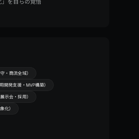
化」を自らの覚悟
保守・商流全域）
活用開発支援・MVP構築）
・展示会・採用）
抽象化）